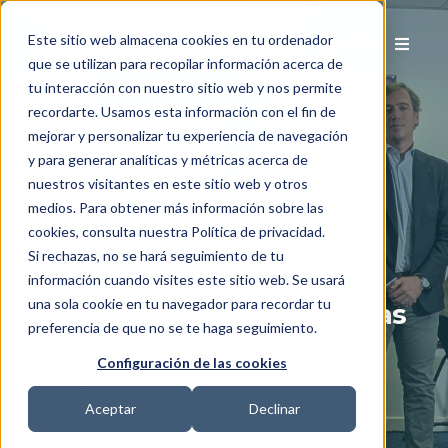
Este sitio web almacena cookies en tu ordenador
que se utilizan para recopilar información acerca de
tu interacción con nuestro sitio web y nos permite
recordarte. Usamos esta información con el fin de
mejorar y personalizar tu experiencia de navegación
y para generar analíticas y métricas acerca de
nuestros visitantes en este sitio web y otros
medios. Para obtener más información sobre las
cookies, consulta nuestra Política de privacidad.
Si rechazas, no se hará seguimiento de tu
información cuando visites este sitio web. Se usará
una sola cookie en tu navegador para recordar tu
XII Observatorio de Marcas
preferencia de que no se te haga seguimiento.
en Redes Sociales 2024
Configuración de las cookies
Te presentamos el estudio de
Aceptar
Declinar
referencia que Gestazión elabora