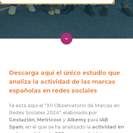
anualmente para IAB Spain
Descarga aquí el único estudio que
analiza la actividad de las marcas
españolas en redes sociales
Ya está aquí el "XII Observatorio de Marcas en
Redes Sociales 2024", elaborado por
Gestazión,
Metricool
y
Alkemy
para
IAB
Spain
, en el que se ha analizado la
actividad en