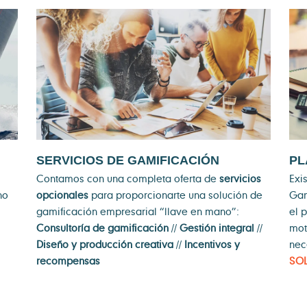
SERVICIOS DE GAMIFICACIÓN
PL
Contamos con una completa oferta de
servicios
Exi
no
opcionales
para proporcionarte una solución de
Ga
gamificación empresarial “llave en mano”:
el 
Consultoría de gamificación
//
Gestión integral
//
mot
Diseño y producción creativa
//
Incentivos y
nec
recompensas
SO