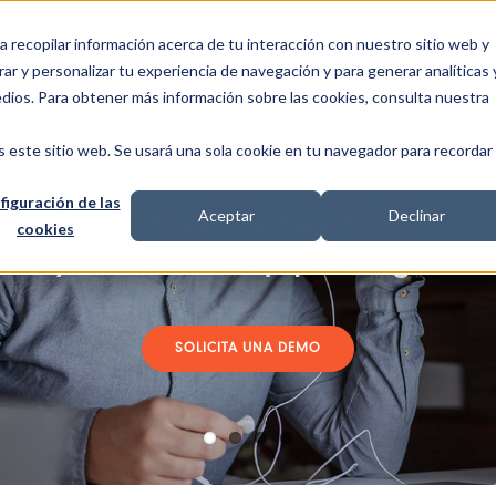
a recopilar información acerca de tu interacción con nuestro sitio web y
PLATAFORMA
CLIENTES
ar y personalizar tu experiencia de navegación y para generar analíticas 
edios. Para obtener más información sobre las cookies, consulta nuestra
s este sitio web. Se usará una sola cookie en tu navegador para recordar
figuración de las
Aceptar
Declinar
CASO WOLTERS KLUWER
GAMIFICA TU EMPRESA
CASO CARDIVA
TELETRABAJO
cookies
cta y motiva a tu equipo con gamific
tiplica la implicación y el team-buil
Regata virtual Cardiva Cup
La senda del samurai
SOLICITA UNA DEMO
SOLICITA UNA DEMO
VER CASO
VER CASO