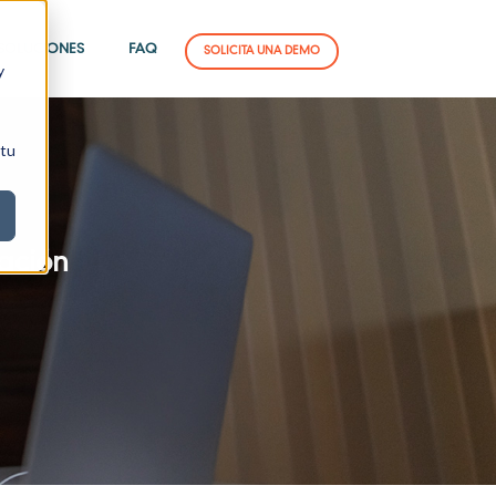
SOLUCIONES
FAQ
SOLICITA UNA DEMO
y
 tu
ación
ding