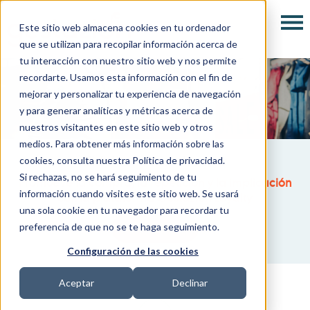
Este sitio web almacena cookies en tu ordenador
que se utilizan para recopilar información acerca de
tu interacción con nuestro sitio web y nos permite
recordarte. Usamos esta información con el fin de
mejorar y personalizar tu experiencia de navegación
y para generar analíticas y métricas acerca de
nuestros visitantes en este sitio web y otros
medios. Para obtener más información sobre las
Fideliza a tus clientes
cookies, consulta nuestra Política de privacidad.
Si rechazas, no se hará seguimiento de tu
Promueve la compra, la repetición y la implicación
información cuando visites este sitio web. Se usará
con la plataforma Gestazión Loyalty
una sola cookie en tu navegador para recordar tu
preferencia de que no se te haga seguimiento.
VER VÍDEO
Configuración de las cookies
Aceptar
Declinar