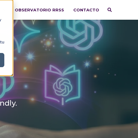
HTS
OBSERVATORIO RRSS
CONTACTO
y
 tu
6
ndly.