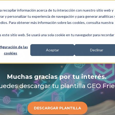
RVICES
MANIFESTO
HYBRID TEAM
CASOS
INSIG
a recopilar información acerca de tu interacción con nuestro sitio web y
ar y personalizar tu experiencia de navegación y para generar analíticas 
edios. Para obtener más información sobre las cookies, consulta nuestra
s este sitio web. Se usará una sola cookie en tu navegador para recordar
figuración de las
Aceptar
Declinar
GEO Blueprint 202
cookies
Muchas gracias por tu interés.
uedes descargar tu plantilla GEO Frie
DESCARGAR PLANTILLA