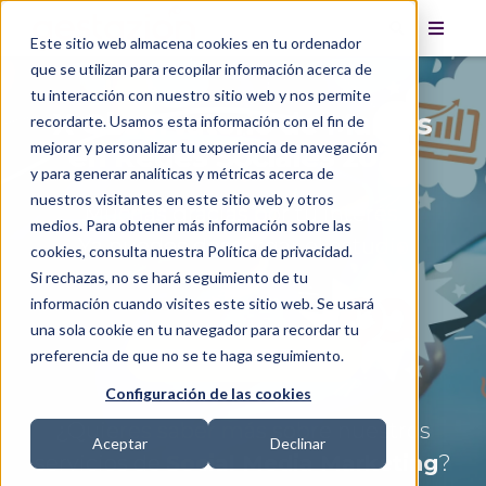
Este sitio web almacena cookies en tu ordenador
que se utilizan para recopilar información acerca de
tu interacción con nuestro sitio web y nos permite
X Observatorio de Marcas
recordarte. Usamos esta información con el fin de
mejorar y personalizar tu experiencia de navegación
en Redes Sociales 2022
y para generar analíticas y métricas acerca de
nuestros visitantes en este sitio web y otros
Muchas gracias por tu interés.
medios. Para obtener más información sobre las
Ya puedes descargar el estudio
cookies, consulta nuestra Política de privacidad.
completo.
Si rechazas, no se hará seguimiento de tu
información cuando visites este sitio web. Se usará
una sola cookie en tu navegador para recordar tu
DESCARGAR ESTUDIO
preferencia de que no se te haga seguimiento.
Configuración de las cookies
¿Quieres saber más sobre nuestros
Aceptar
Declinar
servicios de
Social Media Marketing
?