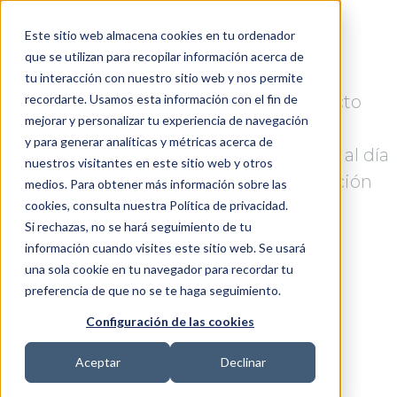
Este sitio web almacena cookies en tu ordenador
que se utilizan para recopilar información acerca de
tu interacción con nuestro sitio web y nos permite
recordarte. Usamos esta información con el fin de
En breve nos pondremos en contacto
mejorar y personalizar tu experiencia de navegación
contigo.
y para generar analíticas y métricas acerca de
Mientras visita nuestro blog para estar al día
nuestros visitantes en este sitio web y otros
de todas las tendencias en gamificación
medios. Para obtener más información sobre las
cookies, consulta nuestra Política de privacidad.
digital.
Si rechazas, no se hará seguimiento de tu
información cuando visites este sitio web. Se usará
una sola cookie en tu navegador para recordar tu
preferencia de que no se te haga seguimiento.
Configuración de las cookies
Aceptar
Declinar