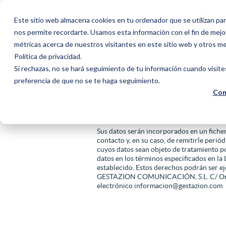
Este sitio web almacena cookies en tu ordenador que se utilizan par
nos permite recordarte. Usamos esta información con el fin de mejor
métricas acerca de nuestros visitantes en este sitio web y otros m
Política de privacidad.
Si rechazas, no se hará seguimiento de tu información cuando visite
preferencia de que no se te haga seguimiento.
Con
Recabación de datos de carácter persona
Sus datos serán incorporados en un fich
contacto y, en su caso, de remitirle peri
cuyos datos sean objeto de tratamiento po
datos en los términos especificados en l
establecido. Estos derechos podrán ser e
GESTAZION COMUNICACIÓN, S.L. C/ Orense,
electrónico informacion@gestazion.com