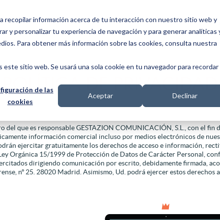
a recopilar información acerca de tu interacción con nuestro sitio web y
ar y personalizar tu experiencia de navegación y para generar analíticas 
edios. Para obtener más información sobre las cookies, consulta nuestra
SOLUCIONES
CLIENTES
TECNOLOGÍA
s este sitio web. Se usará una sola cookie en tu navegador para recordar
POLÍTICA DE PRIVACIDAD
figuración de las
Aceptar
Declinar
cookies
l
ero del que es responsable GESTAZION COMUNICACIÓN, S.L., con el fin de
ódicamente información comercial incluso por medios electrónicos de nues
drán ejercitar gratuitamente los derechos de acceso e información, recti
a Ley Orgánica 15/1999 de Protección de Datos de Carácter Personal, co
jercitados dirigiendo comunicación por escrito, debidamente firmada, ac
 nº 25. 28020 Madrid. Asimismo, Ud. podrá ejercer estos derechos a t