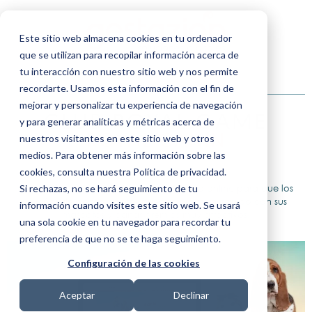
Este sitio web almacena cookies en tu ordenador
que se utilizan para recopilar información acerca de
SHOWROOM
tu interacción con nuestro sitio web y nos permite
recordarte. Usamos esta información con el fin de
mejorar y personalizar tu experiencia de navegación
CLUB ROYAL GAME
y para generar analíticas y métricas acerca de
nuestros visitantes en este sitio web y otros
ROYAL CANIN
medios. Para obtener más información sobre las
Club de fidelización / Gamification marketing
cookies, consulta nuestra Política de privacidad.
Royal Canin pone en marcha un espacio online para que los
Si rechazas, no se hará seguimiento de tu
dueños de perros y gatos puedan jugar en equipo con sus
información cuando visites este sitio web. Se usará
mascotas y ganar premios muy atractivos.
una sola cookie en tu navegador para recordar tu
preferencia de que no se te haga seguimiento.
Configuración de las cookies
Aceptar
Declinar